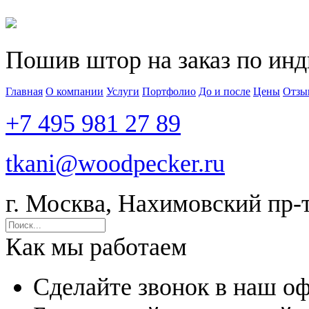
Пошив штор на заказ по ин
Главная
О компании
Услуги
Портфолио
До и после
Цены
Отзы
+7 495 981 27 89
tkani@woodpecker.ru
г. Москва, Нахимовский пр-т,
Как мы работаем
Сделайте звонок в наш о