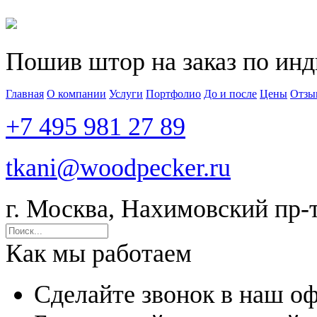
Пошив штор на заказ по ин
Главная
О компании
Услуги
Портфолио
До и после
Цены
Отзы
+7 495 981 27 89
tkani@woodpecker.ru
г. Москва, Нахимовский пр-т,
Как мы работаем
Сделайте звонок в наш о