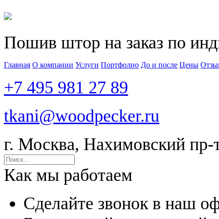
Пошив штор на заказ по ин
Главная
О компании
Услуги
Портфолио
До и после
Цены
Отзы
+7 495 981 27 89
tkani@woodpecker.ru
г. Москва, Нахимовский пр-т,
Как мы работаем
Сделайте звонок в наш о