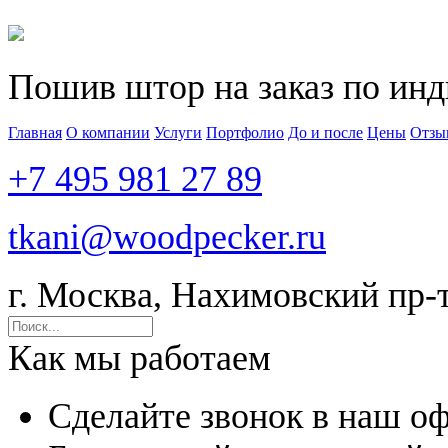
Пошив штор на заказ по ин
Главная
О компании
Услуги
Портфолио
До и после
Цены
Отзы
+7 495 981 27 89
tkani@woodpecker.ru
г. Москва, Нахимовский пр-т,
Как мы работаем
Сделайте звонок в наш о