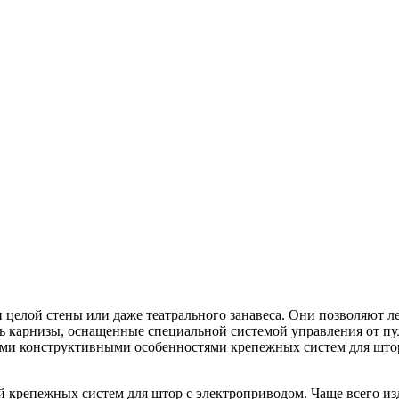
и целой стены или даже театрального занавеса. Они позволяют л
ь карнизы, оснащенные специальной системой управления от пул
ыми конструктивными особенностями крепежных систем для штор
 крепежных систем для штор с электроприводом. Чаще всего изд