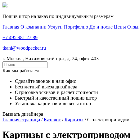
Пошив штор на заказ по индивидуальным размерам
Главная
О компании
Услуги
Портфолио
До и после
Цены
Отзы
+7 495 981 27 89
tkani@woodpecker.ru
г. Москва, Нахимовский пр-т, д. 24, офис 403
Как мы работаем
Сделайте звонок в наш офис
Бесплатный выезд дизайнера
Отрисовка эскизов и расчет стоимости
Быстрый и качественный пошив штор
Установка карнизов и вывесы штор
Вызвать дизайнера
Главная страница
/
Каталог
/
Карнизы
/ С электроприводом
Карнизы с электроприводом